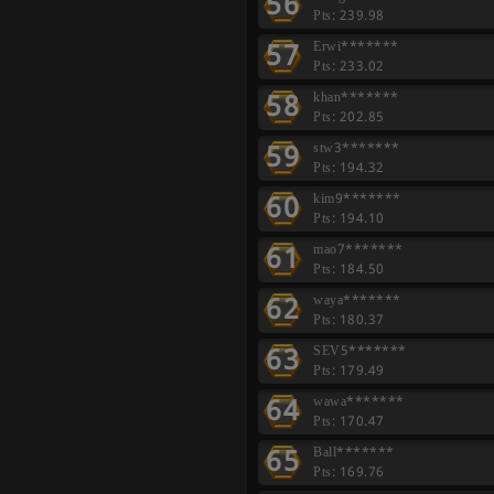
56
Pts: 239.98
57
Erwi*******
Pts: 233.02
58
khan*******
Pts: 202.85
59
stw3*******
Pts: 194.32
60
kim9*******
Pts: 194.10
61
mao7*******
Pts: 184.50
62
waya*******
Pts: 180.37
63
SEV5*******
Pts: 179.49
64
wawa*******
Pts: 170.47
65
Ball*******
Pts: 169.76