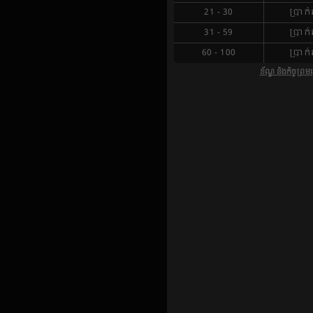
21
-
30
ប្រាក់រ
31
-
59
ប្រាក់រ
60
-
100
ប្រាក់រ
ខ័ណ្ឌ និងកិច្ចព្រ