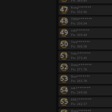
Pts: 369.85
47
Kong*******
Pts: 332.96
48
TH06*******
Pts: 330.04
49
sokl*******
Pts: 309.40
50
Vien*******
Pts: 308.58
51
Sokc*******
Pts: 273.45
52
Demu*******
Pts: 271.76
53
Bear*******
Pts: 265.78
54
nak1*******
Pts: 249.00
55
6661*******
Pts: 242.57
Hung*******