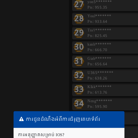
27
yon5*******
Pts: 955.35
28
Youl*******
Pts: 933.64
29
Tra1*******
Pts: 825.45
30
kanh*******
Pts: 666.70
31
Giab*******
Pts: 656.64
32
U365*******
Pts: 638.26
33
Klkk*******
Pts: 613.76
34
Neng*******
Pts: 595.90
35
Ngoc*******
ការជូនដំណឹងអំពីការជំរុញគេហទំព័រ
Pts: 568.43
36
Same*******
ការអនុញ្ញាតសម្រាប់ IOS?
Pts: 554.00