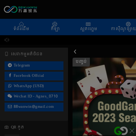
ទំព័រដើម
កីឡា
ស្លតហ្គេម
កាស៊ីណូផ្សាយ
សេវាកម្មអតិថិជន
បញ្ចប់
Telegram
Facebook Offcial
WhatsApp (USD)
Wechat ID - Agnes_0710
88wanwin@gmail.com
QR កូត