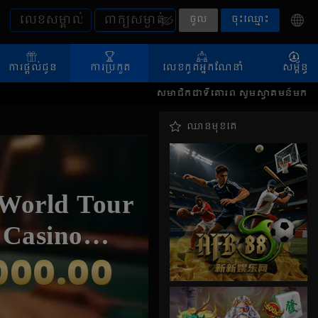
ចូល
ចុះឈ្មោះ
ការផ្តល់ជូន
ការប្រកួត
លេខកូតអ្នកណែនាំ
សម្ព័ន្ធ
សមាជិកជាទីគោរព សូមស្វាគមន៍មកកាន់ 88WANWIN! ប្រសិនប
ឈានមុខគេ
World Tour
- Casino
ament
000.00