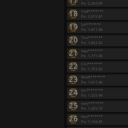
17
Pts: 2,260.00
18
Yiu8*******
Pts: 2,015.87
19
lyii*******
Pts: 1,871.90
20
Tien*******
Pts: 1,832.62
21
dapa*******
Pts: 1,771.00
22
Urri*******
Pts: 1,753.92
23
Mok8*******
Pts: 1,417.46
24
hzc7*******
Pts: 1,325.99
25
mary*******
Pts: 1,265.75
26
khor*******
Pts: 1,160.45