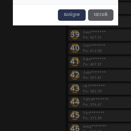
37
thor*******
Pts: 528.00
យល់ព្រម
បោះបង់
38
kodo*******
Pts: 480.20
39
Anto*******
Pts: 427.51
40
Vidc*******
Pts: 412.00
41
Pako*******
Pts: 407.97
42
Anht*******
Pts: 397.81
43
stk1*******
Pts: 382.39
44
VBVB*******
Pts: 376.67
45
Vivt*******
Pts: 375.09
46
meng*******