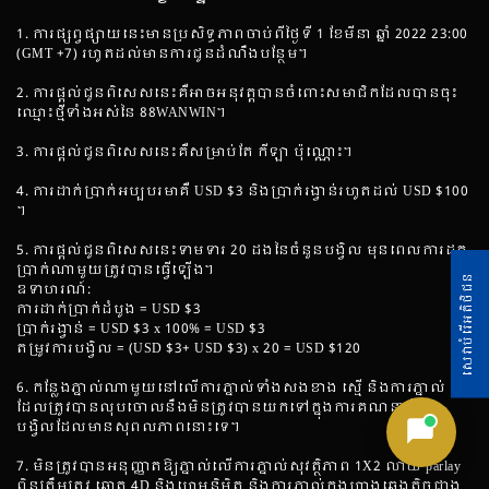
1. ការផ្សព្វផ្សាយនេះមានប្រសិទ្ធភាពចាប់ពីថ្ងៃទី 1 ខែមីនា ឆ្នាំ 2022 23:00
(GMT +7) រហូតដល់មានការជូនដំណឹងបន្ថែម។
2. ការផ្តល់ជូនពិសេសនេះគឺអាចអនុវត្តបានចំពោះសមាជិកដែលបានចុះ
ឈ្មោះថ្មីទាំងអស់នៃ 88WANWIN។
3. ការផ្តល់ជូនពិសេសនេះគឺសម្រាប់តែ កីឡា ប៉ុណ្ណោះ។
4. ការដាក់ប្រាក់អប្បបរមាគឺ USD $3 និងប្រាក់រង្វាន់រហូតដល់ USD $100
។
5. ការផ្តល់ជូនពិសេសនេះទាមទារ 20 ដងនៃចំនួនបង្វិល មុនពេលការដក
ប្រាក់ណាមួយត្រូវបានធ្វើឡើង។
សេវាបំរើអតិថិជន
ឧទាហរណ៍:
ការដាក់ប្រាក់ដំបូង = USD $3
ប្រាក់រង្វាន់ = USD $3 x 100% = USD $3
តម្រូវការបង្វិល = (USD $3+ USD $3) x 20 = USD $120
6. កន្លែងភ្នាល់ណាមួយនៅលើការភ្នាល់ទាំងសងខាង ស្មើ និងការភ្នាល់
ដែលត្រូវបានលុបចោលនឹងមិនត្រូវបានយកទៅក្នុងការគណនាចំនួន
បង្វិលដែលមានសុពលភាពនោះទេ។
7. មិនត្រូវបានអនុញ្ញាតឱ្យភ្នាល់លើការភ្នាល់សុវត្ថិភាព 1X2 លាយ parlay
ពិន្ទុត្រឹមត្រូវ ឆ្នោត 4D និងហ្គេមនិម្មិត និងការភ្នាល់ក្នុងហាងឆេងតិចជាង