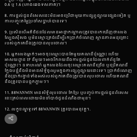
0.6 ឬ 1.6 (ហាងឆេងទសភាគ)។
8. ការផ្តល់ជូនពិសេសនេះមិនអាចប្រើជាមួយការផ្សព្វផ្សាយផ្សេងទៀត ឬ
ការបញ្ចុះតម្លៃប្រចាំសប្តាហ៍បានទេ។
9. ប្រសិនបើអតិថិជនដែលមានអាជ្ញាកណ្តាលត្រូវបានរកឃើញថាលេង
ល្បែងស៊ីសង ឬមិនស្មោះត្រង់ដើម្បីរកប្រាក់ចំណេញ ស្ថានភាពអនុគ្រោះ
របស់ពួកគេនឹងត្រូវបានលុបចោល។
10. អ្នកលេងម្នាក់ៗអាចចុះឈ្មោះបានតែមួយគណនីប៉ុណ្ណោះ ហើយ
អាសយដ្ឋាន IP នីមួយៗអាចរីករាយនឹងការផ្តល់ជូនដែលពាក់ព័ន្ធតែ
ប៉ុណ្ណោះ។ ឧទាហរណ៍ អ្នកលេងដែលចុះឈ្មោះគណនីច្រើន ឬប្រើគណនី
ក្លែងបន្លំនឹងមិនមានសិទ្ធិចូលរួមក្នុងការផ្សព្វផ្សាយនោះទេ។ ប្រាក់ចំណេញ
និងប្រាក់រង្វាន់ទាំងអស់របស់ពួកគេនឹងត្រូវបានលុបចោល ហើយគណនី
នឹងត្រូវបានបង្កកភ្លាមៗ។
11. 88WANWIN មានសិទ្ធិលុបចោល កែប្រែ ឬបញ្ចប់ការផ្តល់ជូនពិសេស
នេះគ្រប់ពេលដោយមិនចាំបាច់ជូនដំណឹងជាមុន។
12. លក្ខខណ្ឌទូទៅ 88WANWIN ត្រូវបានអនុវត្ត។.