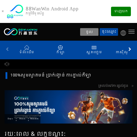
88WanWin Android App
×
ទាញយក
កម្មវិធីទូរស័ព្ទ
ចុះឈ្មោះ
ចូល
ទំព័រដើម
កីឡា
ស្លតហ្គេម
កាស៊ីណូផ្សាយ
100%សូមស្វាគមន៍ ប្រាក់រង្វាន់ ការភ្នាល់កីឡា
ត្រលប់ទៅការផ្តល់ជូន
:
:
Days
Hours
Minutes
រយៈពេល & លក្ខខណ្ឌ៖: