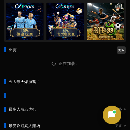
比赛
更多
正在加载...
五大最火爆游戏！
最多人玩老虎机
更多
最受欢迎真人赌场
更多