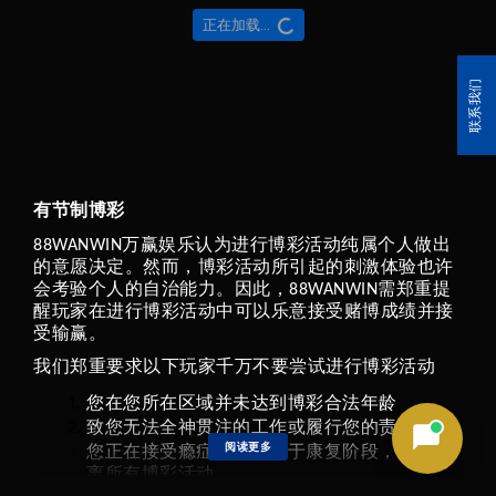
正在加载...
联系我们
有节制博彩
88WANWIN万赢娱乐认为进行博彩活动纯属个人做出
的意愿决定。然而，博彩活动所引起的刺激体验也许
会考验个人的自治能力。因此，88WANWIN需郑重提
醒玩家在进行博彩活动中可以乐意接受赌博成绩并接
受输赢。
我们郑重要求以下玩家千万不要尝试进行博彩活动
您在您所在区域并未达到博彩合法年龄
致您无法全神贯注的工作或履行您的责任
阅读更多
您正在接受瘾症治疗并处于康复阶段，切忌远
离所有博彩活动