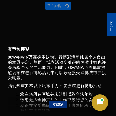
正在加载...
联系我们
有节制博彩
88WANWIN万赢娱乐认为进行博彩活动纯属个人做出
的意愿决定。然而，博彩活动所引起的刺激体验也许
会考验个人的自治能力。因此，88WANWIN需郑重提
醒玩家在进行博彩活动中可以乐意接受赌博成绩并接
受输赢。
我们郑重要求以下玩家千万不要尝试进行博彩活动
您在您所在区域并未达到博彩合法年龄
致您无法全神贯注的工作或履行您的责任
阅读更多
您正在接受瘾症治疗并处于康复阶段，切忌远
离所有博彩活动