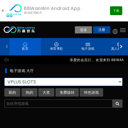
88WanWin Android App
×
下载
移动应用程式
注册
登录
首页
体育博彩
电子游戏
真人娱乐城
亲爱的会员们， 欢迎来到 88WAN
电子游戏 大厅
新的
热的
大奖
免费旋转
特色游戏