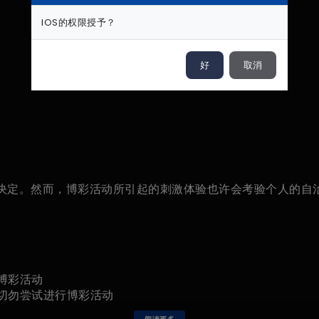
IOS的权限授予？
好
取消
愿决定。然而，博彩活动所引起的刺激体验也许会考验个人的自治
博彩活动
切勿尝试进行博彩活动