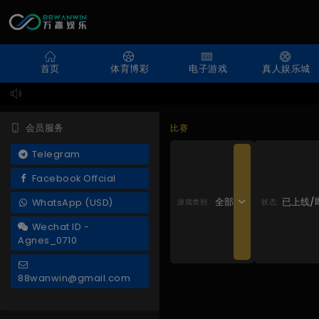
首页
体育博彩
电子游戏
真人娱乐城
会员服务
比赛
Telegram
Facebook Offcial
全部
已上线/
游戏类别 :
状态:
WhatsApp (USD)
Wechat ID -
Agnes_0710
88wanwin@gmail.com