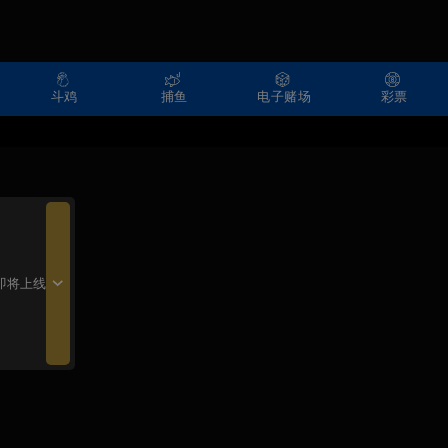
斗鸡
捕鱼
电子赌场
彩票
即将上线