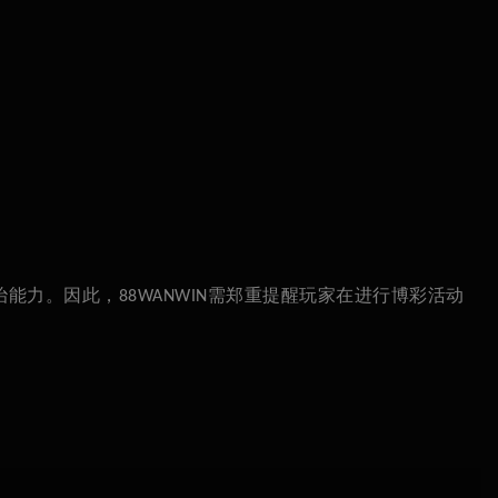
能力。因此，88WANWIN需郑重提醒玩家在进行博彩活动