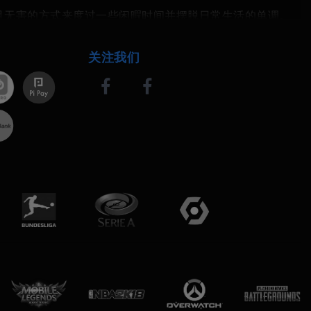
且无害的方式来度过一些闲暇时间并摆脱日常生活的单调。
WIN 团队接受了良好的运动训练，并识别其玩家的游戏问题
关注我们