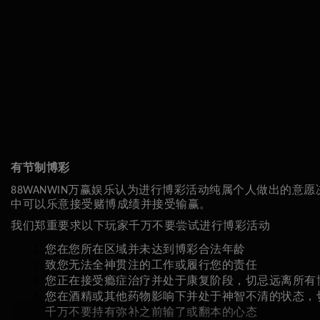
有节制博彩
88WANWIN万赢娱乐认为进行博彩活动纯属个人做出的意
中可以乐意接受赌博成绩并接受输赢。
我们郑重要求以下玩家千万不要尝试进行博彩活动
您在您所在区域并未达到博彩合法年龄
致您无法全神贯注的工作或履行您的责任
您正在接受瘾症治疗并处于康复阶段，切忌远离所有
您在酒精或其他药物影响下并处于神智不清的状态，
千万不要持有弥补之前输了或翻本的心态