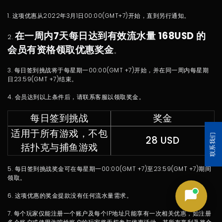
1. 这项优惠从2022年3月1日00:00(GMT+7)开始，直到另行通知。
在一周内7天每日达到有效流水量 168USD 的
2.
会员有资格领取优惠奖金
。
3. 每日签到挑战将于每星期一00:00(GMT +7)开始，并在同一周内每星期
日23:59(GMT +7)结束。
4.
会员达到以上条件后，请联系客服以领取奖金
。
每日签到挑战
奖金
适用于所有游戏，不包
联系我们
28 USD
括扑克与捕鱼游戏
5. 每日签到挑战奖金可在每星期一00:00(GMT +7)至23:59(GMT +7)期间
领取。
6. 这项优惠的奖金提款没有任何流水量需求。
7. 每个玩家仅能注册一个账户及每个IP地址只能享有一次相关优惠，如注册