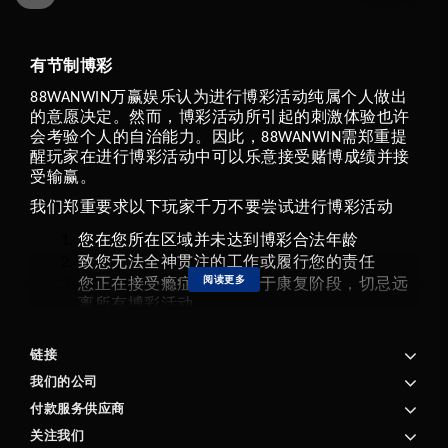
有节制博彩
88WANWIN万赢娱乐认为进行博彩活动纯属个人做出
的意愿决定。然而，博彩活动所引起的刺激体验也许
会考验个人的自治能力。因此，88WANWIN需郑重提
醒玩家在进行博彩活动中可以乐意接受赌博成绩并接
受输赢。
我们郑重要求以下玩家千万不要尝试进行博彩活动
您在您所在区域并未达到博彩合法年龄
致您无法全神贯注的工作或履行您的责任
阅读更多
您正在接受瘾症治疗并处于康复阶段，切忌远
离所有博彩活动
您在酒精或其他药物影响下并处于神智不清的
状态，切勿尝试进行博彩活动
链接
千万不要持有弥补之前输了或翻本的心态
我们的公司
如果赌博不是您想做的事情，而是您需要做的事情，
付款服务供应商
我们建议您寻求专业帮助。许多人认为赌博是一种消
关注我们