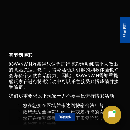
联系我们
有节制博彩
88WANWIN万赢娱乐认为进行博彩活动纯属个人做出
的意愿决定。然而，博彩活动所引起的刺激体验也许
会考验个人的自治能力。因此，88WANWIN需郑重提
醒玩家在进行博彩活动中可以乐意接受赌博成绩并接
受输赢。
我们郑重要求以下玩家千万不要尝试进行博彩活动
您在您所在区域并未达到博彩合法年龄
致您无法全神贯注的工作或履行您的责任
阅读更多
您正在接受瘾症治疗并处于康复阶段，切忌远
离所有博彩活动