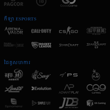
កីឡា ESPORTS
ដៃគូសហការ