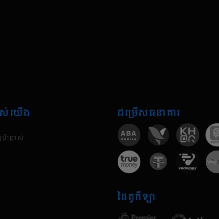
បស់​យើង
ជម្រើសធនាគារ
្រើប្រាស់
ដៃគូកីឡា