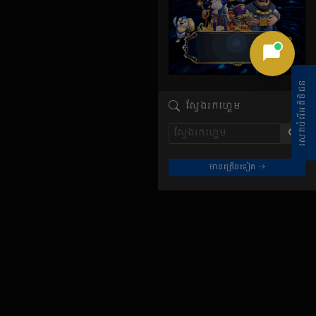
សេវាបំរើអតិថិជន
ស្វែងរកហ្គេម
មានច្រើនទៀត