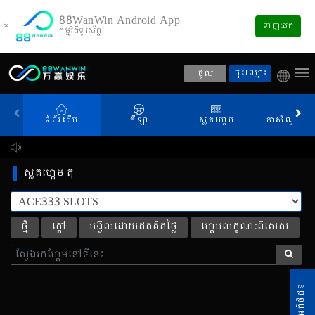
88WanWin Android App
×
ទាញយក
កម្មវិធីទូរស័ព្ទ
ចុះឈ្មោះ
ចូល
ទំព័រដើម
កីឡា
ស្លតហ្គេម
កាស៊ីណូផ្សាយ
ស្លតហ្គេម តុ
ថ្មី
ក្តៅ
បង្វិលដោយឥតគិតថ្លៃ
ហ្គេមលក្ខណៈពិសេស