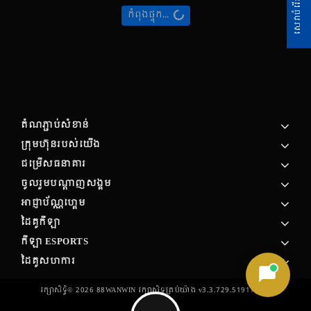
សេវាបំរើអតិថិជន
កំពុងផ្ទុក...
តំណភ្ជាប់សំខាន់
ក្រុមហ៊ុន​របស់​យើង
ជម្រើសធនាគារ
ចូលរួមបណ្តាញសង្គម
អាជ្ញាប័ណ្ណហ្គេម
ដៃគូកីឡា
កីឡា ESPORTS
ដៃគូសហការ
រក្សាសិទ្ធិ©
2026
88WANWIN រក្សា​សិទ្ធ​គ្រប់យ៉ាង v3.3.729.51911.154