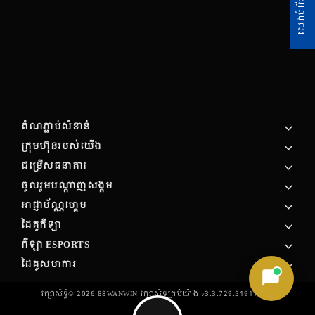
សេវាបំរើអតិថិជន
តំណភ្ជាប់សំខាន់
ក្រុមហ៊ុន​របស់​យើង
ជម្រើសធនាគារ
ចូលរួមបណ្តាញសង្គម
អាជ្ញាប័ណ្ណហ្គេម
ដៃគូកីឡា
កីឡា ESPORTS
ដៃគូសហការ
រក្សាសិទ្ធិ©
2026
88WANWIN រក្សា​សិទ្ធ​គ្រប់យ៉ាង v3.3.729.51911.154