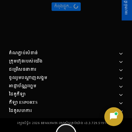
សេវាបំរើអតិថិជន
កំពុងផ្ទុក...
តំណភ្ជាប់សំខាន់
ក្រុមហ៊ុន​របស់​យើង
ជម្រើសធនាគារ
ចូលរួមបណ្តាញសង្គម
អាជ្ញាប័ណ្ណហ្គេម
ដៃគូកីឡា
កីឡា ESPORTS
ដៃគូសហការ
រក្សាសិទ្ធិ©
2026
88WANWIN រក្សា​សិទ្ធ​គ្រប់យ៉ាង v3.3.729.51911.164