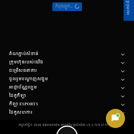
សេវាបំរើអតិថិជន
កំពុងផ្ទុក...
តំណភ្ជាប់សំខាន់
ក្រុមហ៊ុន​របស់​យើង
ជម្រើសធនាគារ
ចូលរួមបណ្តាញសង្គម
អាជ្ញាប័ណ្ណហ្គេម
ដៃគូកីឡា
កីឡា ESPORTS
ដៃគូសហការ
រក្សាសិទ្ធិ©
2026
88WANWIN រក្សា​សិទ្ធ​គ្រប់យ៉ាង v3.3.729.51911.76