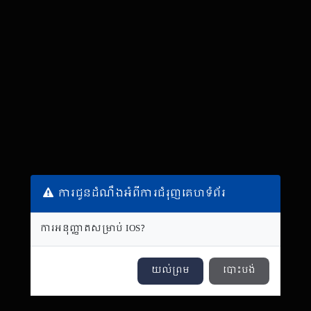
ការជូនដំណឹងអំពីការជំរុញគេហទំព័រ
ការអនុញ្ញាតសម្រាប់ IOS?
យល់ព្រម
បោះបង់