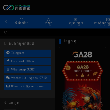
ទំព័រដើម
កីឡា
ស្លតហ្គេម
កាស៊ីណូផ្
ល្បែង តុ
សេវាកម្មអតិថិជន
Telegram
Facebook Offcial
WhatsApp (USD)
Wechat ID - Agnes_0710
88wanwin@gmail.com
QR កូត