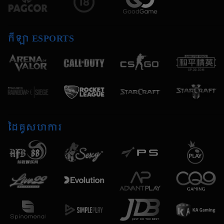
កីឡា ESPORTS
ដៃគូសហការ