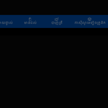
សាយផ្ទាល់
មាន់ជល់
បាញ់ត្រី
កាស៊ីណូអេឡិចត្រូនិក