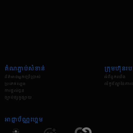
តំណភ្ជាប់សំខាន់
ក្រុមហ៊ុន​រ
ព័ត៌មានអ្នកប្រើប្រាស់
អំពីពួកយើង
ប្រភេទហ្គេម
ល័ក្ខខ័ណ្ឌនៃការប
ការផ្តល់ជូន
ច្បាប់ផ្សព្វផ្សាយ
អាជ្ញាប័ណ្ណហ្គេម