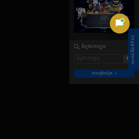
សេវាបំរើអតិថិជន
ស្វែងរកហ្គេម
មានច្រើនទៀត