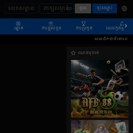
ចូល
ចុះឈ្មោះ
ឆ្នោត
ការផ្តល់ជូន
ការប្រកួត
លេខកូតអ្នកណែ
សមាជិកជាទីគោរព សូមស្វាគមន៍ម
ឈានមុខគេ