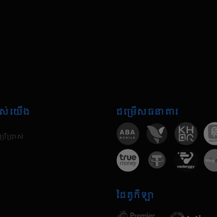
បស់​យើង
ជម្រើសធនាគារ
្រើប្រាស់
ដៃគូកីឡា