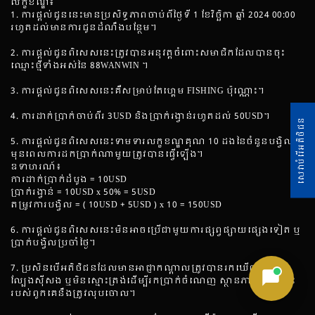
លក្ខខណ្ឌ៖
1. ការផ្តល់ជូននេះមានប្រសិទ្ធភាពចាប់ពីថ្ងៃទី 1 ខែវិច្ឆិកា ឆ្នាំ 2024 00:00
រហូតដល់មានការជូនដំណឹងបន្ថែម។
2. ការផ្តល់ជូនពិសេសនេះត្រូវបានអនុវត្តចំពោះសមាជិកដែលបានចុះ
ឈ្មោះថ្មីទាំងអស់នៃ 88WANWIN ។
3. ការផ្តល់ជូនពិសេសនេះគឺសម្រាប់តែហ្គេម FISHING ប៉ុណ្ណោះ។
4. ការដាក់ប្រាក់ចាប់ពីរ 3USD និងប្រាក់រង្វាន់រហូតដល់ 50USD។
សេវាបំរើអតិថិជន
5. ការផ្តល់ជូនពិសេសនេះទាមទារលក្ខខណ្ឌគុណ 10 ដងនៃចំនួនបង្វិល
មុនពេលការដកប្រាក់ណាមួយត្រូវបានធ្វើឡើង។
ឧទាហរណ៍៖
ការដាក់ប្រាក់ដំបូង = 10USD
ប្រាក់រង្វាន់ = 10USD x 50% = 5USD
តម្រូវការបង្វិល = ( 10USD + 5USD ) x 10 = 150USD
6. ការផ្តល់ជូនពិសេសនេះមិនអាចប្រើជាមួយការផ្សព្វផ្សាយផ្សេងទៀត ឬ
ប្រាក់បង្វិលប្រចាំថ្ងៃ។
7. ប្រសិនបើអតិថិជនដែលមានអាជ្ញាកណ្តាលត្រូវបានរកឃើញថាជា
ល្បែងស៊ីសង ឬមិនស្មោះត្រង់ដើម្បីរកប្រាក់ចំណេញ ស្ថានភាពអនុគ្រោះ
របស់ពួកគេនឹងត្រូវលុបចោល។