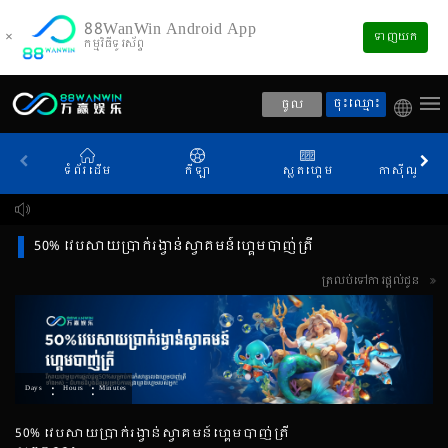
88WanWin Android App
×
ទាញយក
កម្មវិធីទូរស័ព្ទ
ចុះឈ្មោះ
ចូល
ទំព័រដើម
កីឡា
ស្លតហ្គេម
កាស៊ីណូផ្សាយ
50% វេបសាយប្រាក់រង្វាន់ស្វាគមន៍ហ្គេមបាញ់ត្រី
ត្រលប់ទៅការផ្តល់ជូន
:
:
Days
Hours
Minutes
50% វេបសាយប្រាក់រង្វាន់ស្វាគមន៍ហ្គេមបាញ់ត្រី