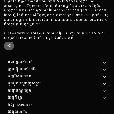
8. អ្នកលេងម្នាក់ៗអាចចុះឈ្មោះបានតែមួយគណនីប៉ុណ្ណោះ ហើយ
អាសយដ្ឋាន IP នីមួយៗអាចរីករាយនឹងការផ្តល់ជូនដែលពាក់ព័ន្ធតែ
ប៉ុណ្ណោះ។ ឧទាហរណ៍ អ្នកលេងដែលចុះឈ្មោះគណនីច្រើន ឬប្រើគណនី
ក្លែងបន្លំនឹងមិនមានសិទ្ធិចូលរួមក្នុងការផ្សព្វផ្សាយនោះទេ។ ប្រាក់ចំណេញ
និងប្រាក់រង្វាន់ទាំងអស់របស់ពួកគេនឹងត្រូវបានលុបចោល ហើយគណនី
នឹងត្រូវបានបង្កកភ្លាមៗ។
9. 88WANWIN មានសិទ្ធិលុបចោល កែប្រែ ឬបញ្ចប់ការផ្តល់ជូនពិសេស
នេះគ្រប់ពេលដោយមិនចាំបាច់ជូនដំណឹងជាមុន។
តំណភ្ជាប់សំខាន់
ក្រុមហ៊ុន​របស់​យើង
ជម្រើសធនាគារ
ចូលរួមបណ្តាញសង្គម
អាជ្ញាប័ណ្ណហ្គេម
ដៃគូកីឡា
កីឡា ESPORTS
ដៃគូសហការ