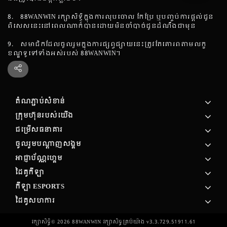
8. 88WANWIN រក្សាសិទ្ធិក្នុងការលុបចោល កែប្រែ ឬបញ្ចប់ការផ្តល់ជូន
ពិសេសនេះនៅពេលណាក៏បានដោយមិនចាំបាច់ជូនដំណឹងជាមុន
9. សមាជិកដែលចូលរួមក្នុងការផ្សព្វផ្សាយនេះត្រូវតែគោរពតាមលក្ខ
ខណ្ឌទូទៅទាំងអស់របស់ 88WANWIN។
តំណភ្ជាប់សំខាន់
ក្រុមហ៊ុន​របស់​យើង
ជម្រើសធនាគារ
ចូលរួមបណ្តាញសង្គម
អាជ្ញាប័ណ្ណហ្គេម
ដៃគូកីឡា
កីឡា ESPORTS
ដៃគូសហការ
រក្សាសិទ្ធិ©
2026
88WANWIN រក្សា​សិទ្ធ​គ្រប់យ៉ាង v3.3.729.51911.61