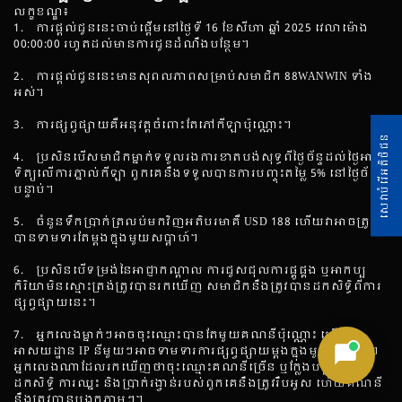
លក្ខខណ្ឌ៖
1. ការផ្តល់ជូននេះចាប់ផ្តើមនៅថ្ងៃទី 16 ខែសីហា ឆ្នាំ 2025 វេលាម៉ោង
00:00:00 រហូតដល់មានការជូនដំណឹងបន្ថែម។
2. ការផ្តល់ជូននេះមានសុពលភាពសម្រាប់សមាជិក 88WANWIN ទាំង
អស់។
3. ការផ្សព្វផ្សាយគឺអនុវត្តចំពោះតែភៅកីឡាប៉ុណ្ណោះ។
សេវាបំរើអតិថិជន
4. ប្រសិនបើសមាជិកម្នាក់ទទួលរងការខាតបង់សុទ្ធពីថ្ងៃច័ន្ទដល់ថ្ងៃអា
ទិត្យលើការភ្នាល់កីឡា ពួកគេនឹងទទួលបានការបញ្ចុះតម្លៃ 5% នៅថ្ងៃច័ន្ទ
បន្ទាប់។
5. ចំនួនទឹកប្រាក់ត្រលប់មកវិញអតិបរមាគឺ USD 188 ហើយវាអាចត្រូវ
បានទាមទារតែម្តងក្នុងមួយសប្តាហ៍។
6. ប្រសិនបើទម្រង់នៃអាជ្ញាកណ្តាល ការជួសជុលការផ្គូផ្គង ឬអាកប្ប
កិរិយាមិនស្មោះត្រង់ត្រូវបានរកឃើញ សមាជិកនឹងត្រូវបានដកសិទ្ធិពីការ
ផ្សព្វផ្សាយនេះ។
7. អ្នកលេងម្នាក់ៗអាចចុះឈ្មោះបានតែមួយគណនីប៉ុណ្ណោះ ហើយ
អាសយដ្ឋាន IP នីមួយៗអាចទាមទារការផ្សព្វផ្សាយម្តងក្នុងមួយសប្តាហ៍។
អ្នកលេងណាដែលរកឃើញថាចុះឈ្មោះគណនីច្រើន ឬក្លែងបន្លំ នឹងត្រូវ
ដកសិទ្ធិ ការឈ្នះ និងប្រាក់រង្វាន់របស់ពួកគេនឹងត្រូវរឹបអូស ហើយគណនី
នឹងត្រូវបានបង្កកភ្លាមៗ។