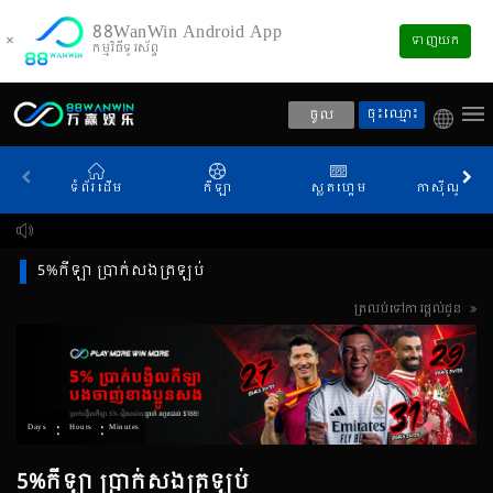
88WanWin Android App
×
ទាញយក
កម្មវិធីទូរស័ព្ទ
ចុះឈ្មោះ
ចូល
ទំព័រដើម
កីឡា
ស្លតហ្គេម
កាស៊ីណូផ្សាយ
5%កីឡា ប្រាក់សងត្រឡប់
ត្រលប់ទៅការផ្តល់ជូន
:
:
Days
Hours
Minutes
5%កីឡា ប្រាក់សងត្រឡប់