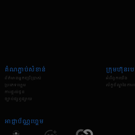
តំណភ្ជាប់សំខាន់
ក្រុមហ៊ុន​រ
ព័ត៌មានអ្នកប្រើប្រាស់
អំពីពួកយើង
ប្រភេទហ្គេម
ល័ក្ខខ័ណ្ឌនៃការប
ការផ្តល់ជូន
ច្បាប់ផ្សព្វផ្សាយ
អាជ្ញាប័ណ្ណហ្គេម