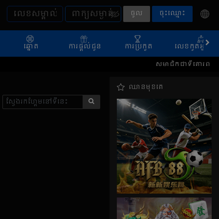
ចូល
ចុះឈ្មោះ
ឆ្នោត
ការផ្តល់ជូន
ការប្រកួត
លេខកូតអ្នកណែ
សមាជិកជាទីគោរព សូមស្វាគមន៍ម
ឈានមុខគេ