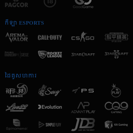
កីឡា ESPORTS
ដៃគូសហការ