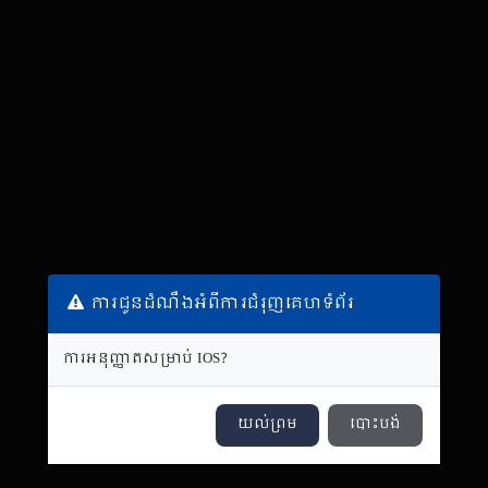
ការជូនដំណឹងអំពីការជំរុញគេហទំព័រ
ការអនុញ្ញាតសម្រាប់ IOS?
យល់ព្រម
បោះបង់