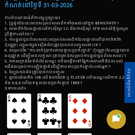
កំណត់នៅថ្ងៃទី 31-03-2026
ការពិពណ៌នាអំពីការផ្សព្វផ្សាយ៖
1. ប្រូម៉ូសិននេះមានសម្រាប់សមាជិកទាំងអស់នៅក្នុង 88WANWIN។
2. សមាជិកដែលភ្នាល់លើកាស៊ីណូ LG និងកាស៊ីណូ AFB មានសិទ្ធិចូលរួម
ព្រឹត្តិការណ៍នេះ។
3. ការផ្តល់ជូនពិសេសនេះសម្រាប់សមាជិកដែលភ្នាល់លើបាការ៉ាតតែ
ប៉ុណ្ណោះ ហ្គេមផ្សេងទៀតមិនត្រូវបានរាប់បញ្ចូលនោះទេ។
4. សម្រាប់តែ "ការដាក់ប្រាក់ដោយគ្មានប្រាក់រង្វាន់" ប៉ុណ្ណោះដែលត្រូវបាន
អនុញ្ញាត ដើម្បីមានលក្ខណៈគ្រប់គ្រាន់សម្រាប់ការផ្តល់ជូនពិសេសនេះ។
5. ថតអេក្រង់នៃទំព័រដែលឈ្នះ ហើយផ្ញើវាទៅផ្នែកសេវាអតិថិជនរបស់
យើងសម្រាប់ការផ្ទៀងផ្ទាត់ដើម្បីទាមទារប្រាក់រង្វាន់របស់អ្នក។
សេវាបំរើអតិថិជន
6. ល្បែងចងមិនត្រូវបានរាប់បញ្ចូល
7. ភ្នាល់យ៉ាងតិច 10$ លើ BANKER ឬ PLAYER ហើយឈ្នះលើកាត 2,2,2
និង 6,6,6 ហើយទទួលបានប្រាក់រង្វាន់ 188$។
ឧទាហរណ៍៖