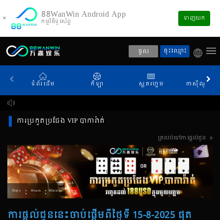
88WanWin Android App
×
ទាញយក
កម្មវិធីទូរស័ព្ទ
ចុះឈ្មោះ
ចូល
ទំព័រដើម
កីឡា
ស្លតហ្គេម
កាស៊ីណូផ្សាយ
ការប្រកួតប្រជែង VIP បាការ៉ាត់
ត្រលប់ទៅការផ្តល់ជូន
:
:
Days
Hours
Minutes
ការផ្តល់ជូននេះចាប់ផ្តើមពីថ្ងៃទី 15-8-2025 ផុត