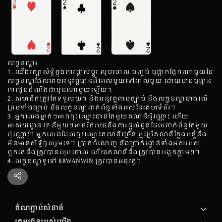
លក្ខខណ្ឌ៖
1. យើងរក្សាសិទ្ធិក្នុងការផ្លាស់ប្តូរ លុបចោល បញ្ចប់ ឬផ្អាកផ្នែកណាមួយនៃ
លក្ខខណ្ឌដែលអាចអនុវត្តបានពីពេលមួយទៅពេលមួយ ដោយមានឬគ្មាន
ការជូនដំណឹងជាមុនណាមួយឡើយ។
2. សមាជិកត្រូវតែទទួលយក និងអនុវត្តតាមច្បាប់ និងលក្ខខណ្ឌខាងលើ
ព្រមទាំងច្បាប់ និងលក្ខខណ្ឌពាក់ព័ន្ធទាំងអស់នៃគេហទំព័រ។
3. អ្នកលេងម្នាក់ៗអាចចុះឈ្មោះបានតែមួយគណនីប៉ុណ្ណោះ ហើយ
អាសយដ្ឋាន IP នីមួយៗអាចរីករាយនឹងការផ្តល់ជូនដែលពាក់ព័ន្ធតែមួយ
ប៉ុណ្ណោះ។ អ្នកលេងដែលចុះឈ្មោះគណនីច្រើន ឬប្រើគណនីក្លែងបន្លំនឹង
មិនមានសិទ្ធិចូលរួមទេ។ ប្រាក់ចំណេញ និងប្រាក់រង្វាន់ទាំងអស់របស់
ពួកគេនឹងត្រូវបានលុបចោល ហើយគណនីនឹងត្រូវបានបង្កកភ្លាមៗ។
4. លក្ខខណ្ឌទូទៅ 88WANWIN ត្រូវបានអនុវត្ត។
តំណភ្ជាប់សំខាន់